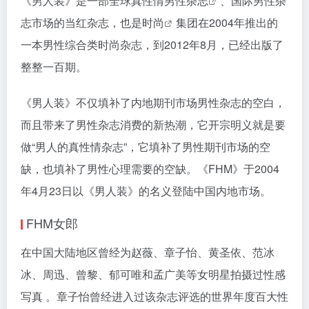
《男人装》是一部全球真性情男性
杂志
、国际男性杂
志市场的当红杂志，也是
时尚
集团在2004年推出的
一本男性综合类时尚杂志，到2012年8月，已经出版了
整整一百期。
《男人装》不仅填补了内地期刊市场男性杂志的空白，
而且带来了男性杂志消费的新热潮，它开宗明义就是要
做“男人的真性情杂志”，它填补了男性期刊市场的空
缺，也填补了男性心理需要的空缺。《FHM》于2004
年4月23日以《男人装》的名义登陆中国内地市场。
FHM女郎
在中国大陆地区曾经为赵薇、章子怡、黄圣依、范冰
冰、周迅、曾黎、郁可唯和孟广美等女明星拍摄过性感
写真 。章子怡曾经进入过该杂志评选的世界年度百大性