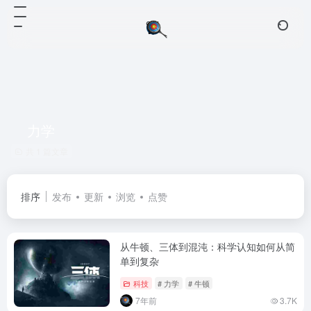
力学
共 1 篇文章
排序
发布
更新
浏览
点赞
从牛顿、三体到混沌：科学认知如何从简
单到复杂
科技
# 力学
# 牛顿
7年前
3.7K