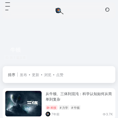
牛顿
共 1 篇文章
排序
发布
更新
浏览
点赞
从牛顿、三体到混沌：科学认知如何从简
单到复杂
科技
# 力学
# 牛顿
7年前
3.7K