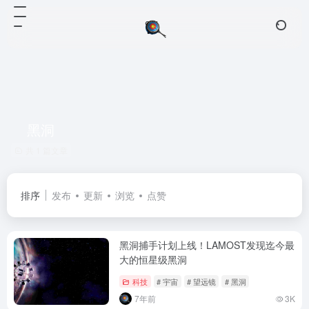
黑洞
共 1 篇文章
排序
发布
更新
浏览
点赞
黑洞捕手计划上线！LAMOST发现迄今最
大的恒星级黑洞
科技
# 宇宙
# 望远镜
# 黑洞
7年前
3K